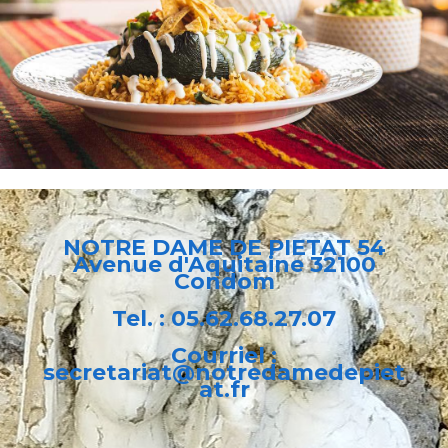
NOTRE DAME DE PIETAT 54
Avenue d'Aquitaine 32100
Condom
Tel. :
05.62.68.27.07
Courriel :
secretariat@notredamedepiet
at.fr