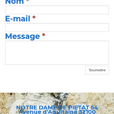
Nom
*
E-mail
*
Message
*
Soumettre
NOTRE DAME DE PIETAT 54
Avenue d'Aquitaine 32100